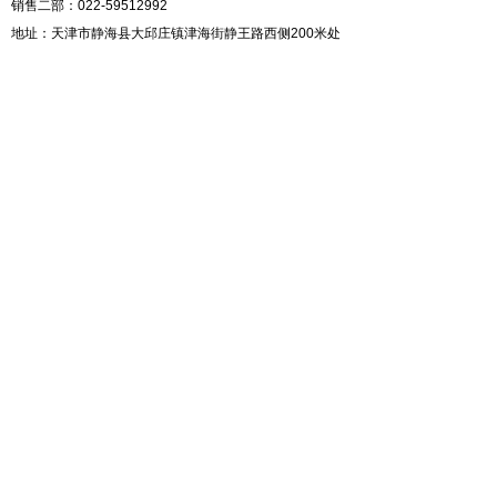
销售二部：022-59512992
地址：天津市静海县大邱庄镇津海街静王路西侧200米处