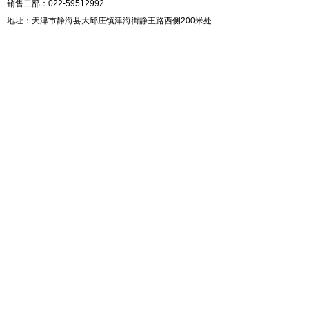
销售二部：022-59512992
地址：天津市静海县大邱庄镇津海街静王路西侧200米处