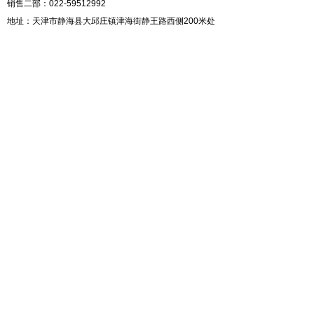
销售二部：022-59512992
地址：天津市静海县大邱庄镇津海街静王路西侧200米处