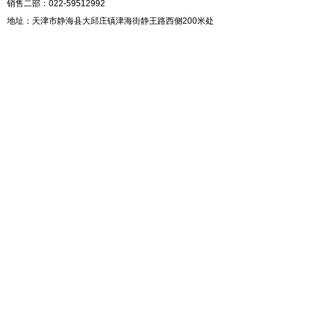
销售二部：022-59512992
地址：天津市静海县大邱庄镇津海街静王路西侧200米处