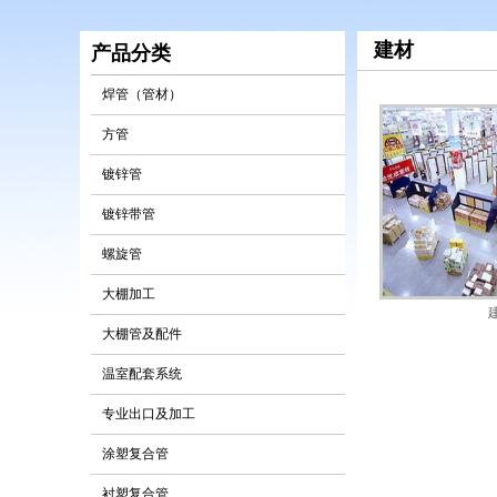
建材
产品分类
焊管（管材）
方管
镀锌管
镀锌带管
螺旋管
大棚加工
大棚管及配件
温室配套系统
专业出口及加工
涂塑复合管
衬塑复合管